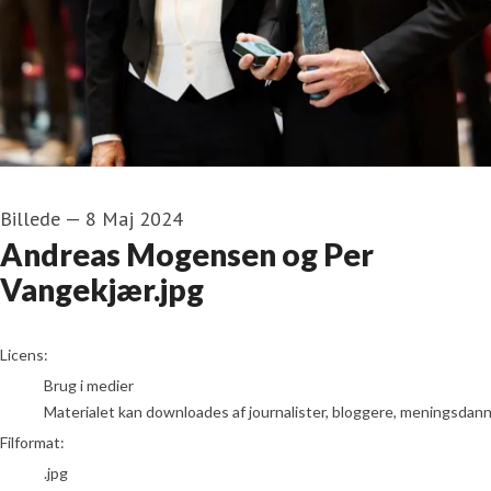
Billede
—
8 Maj 2024
Andreas Mogensen og Per
Vangekjær.jpg
go to media item
Licens:
Brug i medier
Materialet kan downloades af journalister, bloggere, meningsdanner
Filformat:
.jpg