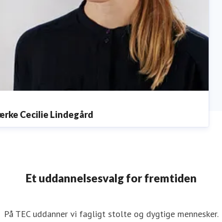
ærke Cecilie Lindegård
ressekontakt
Presseansvarlig
lcl@tec.dk
+4525453457
Et uddannelsesvalg for fremtiden
På TEC uddanner vi fagligt stolte og dygtige mennesker.