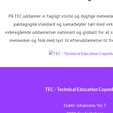
På TEC uddanner vi fagligt stolte og dygtige mennesker
pædagogisk standard og samarbejder tæt med virk
ærke Cecilie Lindegård
videregående uddannelser nationalt og globalt for at si
ressekontakt
Presseansvarlig
lcl@tec.dk
+4525453457
mennesker og folk med lyst til efteruddannelse til f
TEC - Technical Education Cope
Stæhr Johansens Vej 7