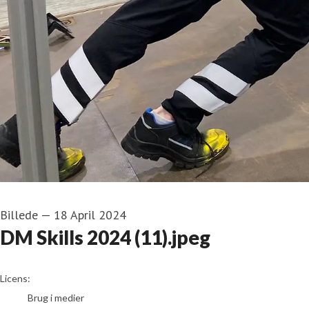
Billede
—
18 April 2024
DM Skills 2024 (11).jpeg
go to media item
Licens:
Brug i medier