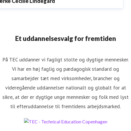
ærke Cecilie Lindegård
ressekontakt
Presseansvarlig
lcl@tec.dk
+4525453457
Et uddannelsesvalg for fremtiden
På TEC uddanner vi fagligt stolte og dygtige mennesker.
Vi har en høj faglig og pædagogisk standard og
samarbejder tæt med virksomheder, brancher og
videregående uddannelser nationalt og globalt for at
sikre, at der er dygtige unge mennesker og folk med lyst
til efteruddannelse til fremtidens arbejdsmarked.