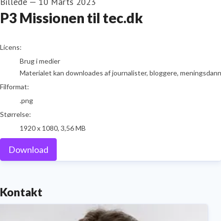
Billede
—
10 Marts 2023
P3 Missionen til tec.dk
go to media item
Licens:
Brug i medier
Materialet kan downloades af journalister, bloggere, meningsdanner
Filformat:
.png
Størrelse:
1920 x 1080, 3,56 MB
Download
Kontakt