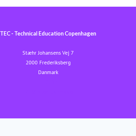
TEC - Technical Education Copenhagen
Stæhr Johansens Vej 7
2000 Frederiksberg
Danmark
TEC.DK
H.C. Ørsted Gymnasiet
LinkedIn