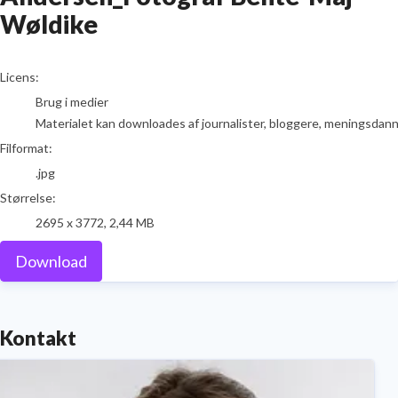
Wøldike
go to media item
Licens:
Brug i medier
Materialet kan downloades af journalister, bloggere, meningsdanner
Filformat:
.jpg
Størrelse:
2695 x 3772, 2,44 MB
Download
Kontakt