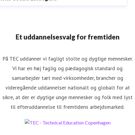
ressekontakt
Presseansvarlig
lcl@tec.dk
+4525453457
Et uddannelsesvalg for fremtiden
På TEC uddanner vi fagligt stolte og dygtige mennesker.
Vi har en høj faglig og pædagogisk standard og
samarbejder tæt med virksomheder, brancher og
videregående uddannelser nationalt og globalt for at
sikre, at der er dygtige unge mennesker og folk med lyst
til efteruddannelse til fremtidens arbejdsmarked.