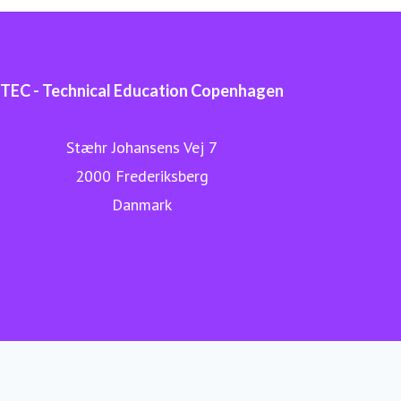
TEC - Technical Education Copenhagen
Stæhr Johansens Vej 7
2000 Frederiksberg
Danmark
TEC.DK
H.C. Ørsted Gymnasiet
LinkedIn