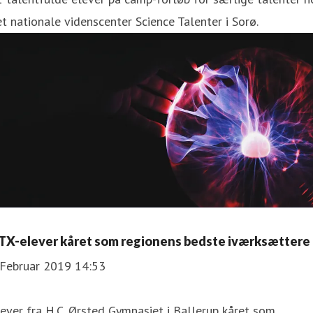
t nationale videnscenter Science Talenter i Sorø.
TX-elever kåret som regionens bedste iværksættere
 Februar 2019 14:53
lever fra H.C. Ørsted Gymnasiet i Ballerup kåret som