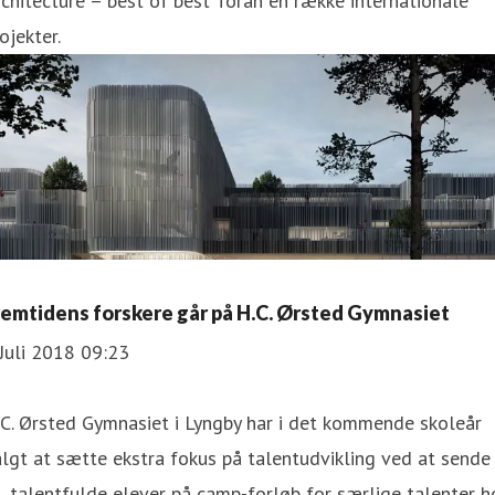
chitecture – best of best’ foran en række internationale
ojekter.
Fremtidens forskere går på H.C. Ørsted Gymnasiet
Juli 2018 09:23
C. Ørsted Gymnasiet i Lyngby har i det kommende skoleår
lgt at sætte ekstra fokus på talentudvikling ved at sende
 talentfulde elever på camp-forløb for særlige talenter h