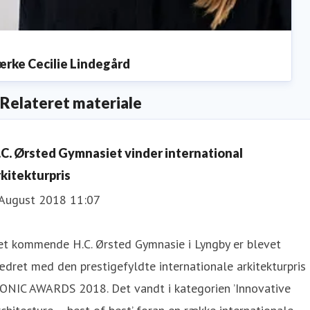
ærke Cecilie Lindegård
ressekontakt
Presseansvarlig
lcl@tec.dk
+4525453457
Relateret materiale
.C. Ørsted Gymnasiet vinder international
rkitekturpris
 August 2018 11:07
et kommende H.C. Ørsted Gymnasie i Lyngby er blevet
dret med den prestigefyldte internationale arkitekturpris
CONIC AWARDS 2018. Det vandt i kategorien ’Innovative