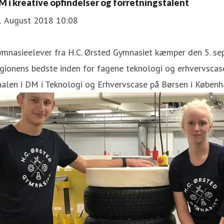
DM i kreative opfindelser og forretningstalent
1 August 2018 10:08
ymnasieelever fra H.C. Ørsted Gymnasiet kæmper den 5. se
ærke Cecilie Lindegård
gionens bedste inden for fagene teknologi og erhvervscase.
ressekontakt
Presseansvarlig
lcl@tec.dk
+4525453457
nalen i DM i Teknologi og Erhvervscase på Børsen i Københ