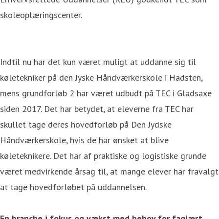
skoleoplæringscenter.
Indtil nu har det kun været muligt at uddanne sig til
køletekniker på den Jyske Håndværkerskole i Hadsten,
mens grundforløb 2 har været udbudt på TEC i Gladsaxe
siden 2017. Det har betydet, at eleverne fra TEC har
skullet tage deres hovedforløb på Den Jydske
Håndværkerskole, hvis de har ønsket at blive
køleteknikere. Det har af praktiske og logistiske grunde
været medvirkende årsag til, at mange elever har fravalgt
at tage hovedforløbet på uddannelsen.
En branche i fokus og vækst med behov for faglært