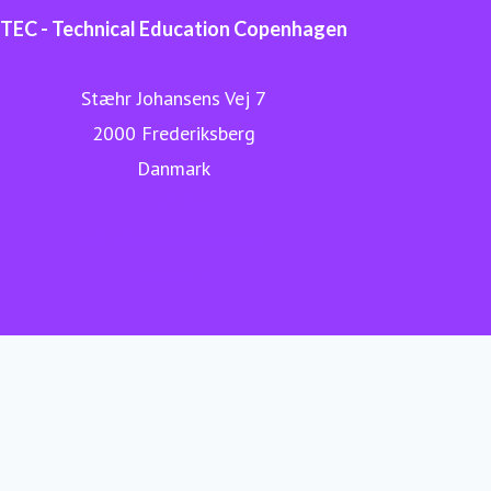
TEC - Technical Education Copenhagen
Stæhr Johansens Vej 7
2000 Frederiksberg
Danmark
TEC.DK
H.C. Ørsted Gymnasiet
LinkedIn