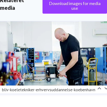
Relateret
Download images for media
media
use
bliv-koeletekniker-erhvervsuddannelse-koebenhavn