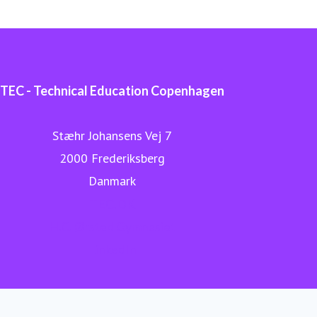
TEC - Technical Education Copenhagen
Stæhr Johansens Vej 7
2000 Frederiksberg
Danmark
TEC.DK
H.C. Ørsted Gymnasiet
LinkedIn