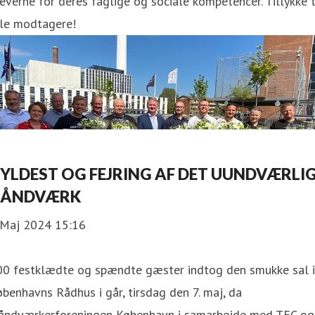
everne for deres faglige og sociale kompetencer. Tillykke t
lle modtagere!
YLDEST OG FEJRING AF DET UUNDVÆRLI
HÅNDVÆRK
 Maj 2024 15:16
00 festklædte og spændte gæster indtog den smukke sal i
benhavns Rådhus i går, tirsdag den 7. maj, da
åndværkerforeningen København i samarbejde med TEC og