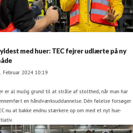
yldest med huer: TEC fejrer udlærte på ny
åde
1 Februar 2024 10:19
r er al mulig grund til at stråle af stolthed, når man har
ennemført en håndværksuddannelse. Dén følelse forsøger
EC nu at bakke endnu stærkere op om med et nyt hue-
itiativ.