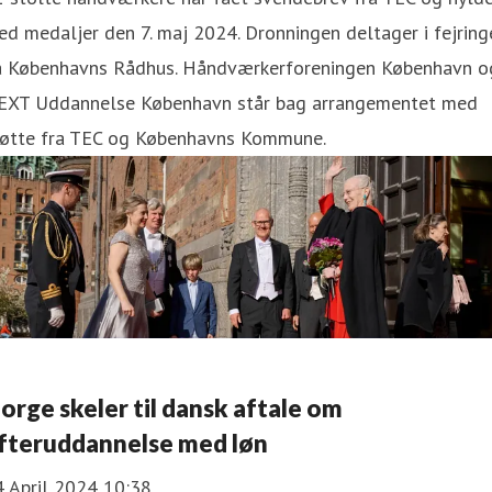
d medaljer den 7. maj 2024. Dronningen deltager i fejring
å Københavns Rådhus. Håndværkerforeningen København o
EXT Uddannelse København står bag arrangementet med
tøtte fra TEC og Københavns Kommune.
orge skeler til dansk aftale om
fteruddannelse med løn
4 April 2024 10:38