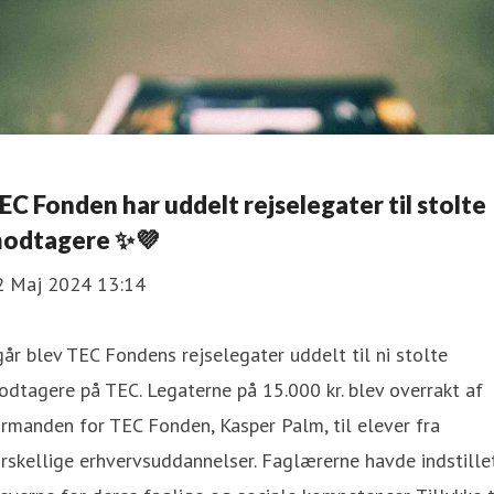
EC Fonden har uddelt rejselegater til stolte
odtagere ✨💜
2 Maj 2024 13:14
går blev TEC Fondens rejselegater uddelt til ni stolte
dtagere på TEC. Legaterne på 15.000 kr. blev overrakt af
rmanden for TEC Fonden, Kasper Palm, til elever fra
rskellige erhvervsuddannelser. Faglærerne havde indstille