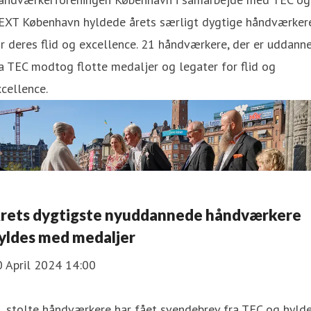
EXT København hyldede årets særligt dygtige håndværker
r deres flid og excellence. 21 håndværkere, der er uddann
a TEC modtog flotte medaljer og legater for flid og
cellence.
rets dygtigste nyuddannede håndværkere
yldes med medaljer
0 April 2024 14:00
1 stolte håndværkere har fået svendebrev fra TEC og hyld