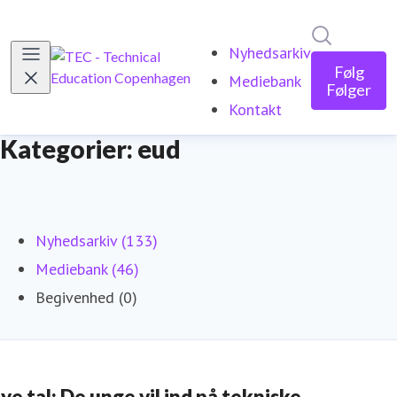
Søg i nyh
Nyhedsarkiv
Følg
Mediebank
Følger
Kontakt
Kategorier: eud
Nyhedsarkiv (133)
Mediebank (46)
Begivenhed (0)
ye tal: De unge vil ind på tekniske