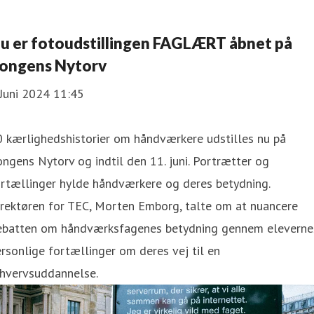
u er fotoudstillingen FAGLÆRT åbnet på
ongens Nytorv
Juni 2024 11:45
 kærlighedshistorier om håndværkere udstilles nu på
ngens Nytorv og indtil den 11. juni. Portrætter og
ortællinger hylde håndværkere og deres betydning.
irektøren for TEC, Morten Emborg, talte om at nuancere
ebatten om håndværksfagenes betydning gennem eleverne
rsonlige fortællinger om deres vej til en
rhvervsuddannelse.