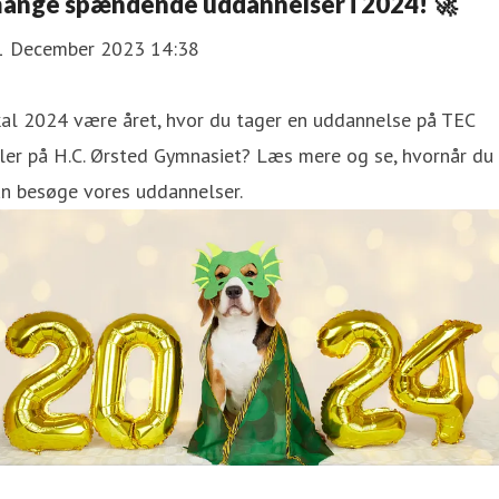
ange spændende uddannelser i 2024! 🚀
1 December 2023 14:38
kal 2024 være året, hvor du tager en uddannelse på TEC
ler på H.C. Ørsted Gymnasiet? Læs mere og se, hvornår du
an besøge vores uddannelser.