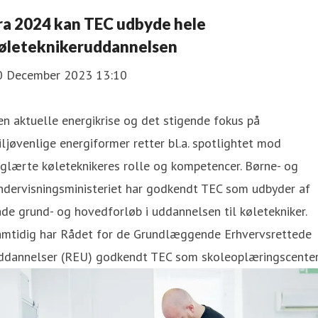
ra 2024 kan TEC udbyde hele
øleteknikeruddannelsen
0 December 2023 13:10
n aktuelle energikrise og det stigende fokus på
ljøvenlige energiformer retter bl.a. spotlightet mod
glærte køleteknikeres rolle og kompetencer. Børne- og
ndervisningsministeriet har godkendt TEC som udbyder af
de grund- og hovedforløb i uddannelsen til køletekniker.
amtidig har Rådet for de Grundlæggende Erhvervsrettede
ddannelser (REU) godkendt TEC som skoleoplæringscenter