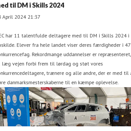
ed til DM i Skills 2024
8 April 2024 21:37
C har 11 talentfulde deltagere med til DM i Skills 2024 i
skilde. Elever fra hele landet viser deres færdigheder i 47
onkurrencefag. Rekordmange uddannelser er repræsenteret,
 læg vejen forbi frem til lørdag og støt vores
nkurrencedeltagere, trænere og alle andre, der er med til 
øre danmarksmesterskaberne til en kæmpe oplevelse.