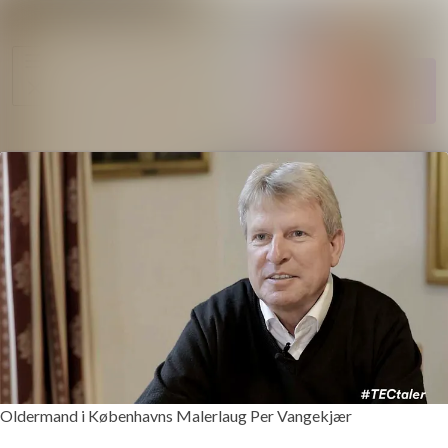
Søg i nyh
Nyhedsarkiv
Følg
Mediebank
Følger
Kontakt
Oldermand i Københavns Malerlaug Per Vangekjær