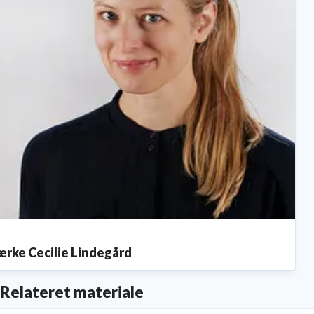
ærke Cecilie Lindegård
ressekontakt
Presseansvarlig
lcl@tec.dk
+4525453457
Relateret materiale