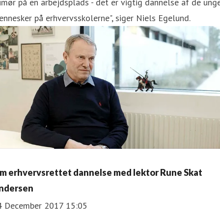
mør på en arbejdsplads - det er vigtig dannelse af de ung
nnesker på erhvervsskolerne", siger Niels Egelund.
m erhvervsrettet dannelse med lektor Rune Skat
ndersen
4 December 2017 15:05