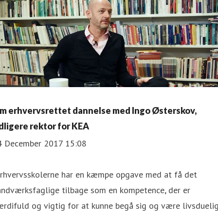
m erhvervsrettet dannelse med Ingo Østerskov,
idligere rektor for KEA
4 December 2017 15:08
Erhvervsskolerne har en kæmpe opgave med at få det
åndværksfaglige tilbage som en kompetence, der er
rdifuld og vigtig for at kunne begå sig og være livsduelig