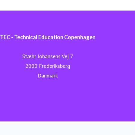
TEC - Technical Education Copenhagen
Stæhr Johansens Vej 7
2000 Frederiksberg
Danmark
TEC.DK
H.C. Ørsted Gymnasiet
LinkedIn