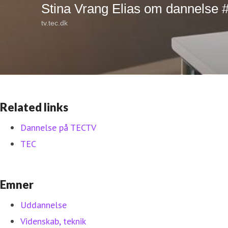
Related links
Dannelse på TECTV
TEC
Emner
Uddannelse
Videnskab, teknik