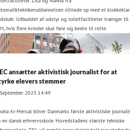
iletfaciliteter. Lisa og Nanna fra
tomatikteknikeruddannelsen stillede op med et klokkeklar
dskab: Udbuddet af udstyr og toiletfaciliteter trænger til
ft, hvis flere kvinder skal føle sig bedre til rette.
EC ansætter aktivistisk journalist for at
tyrke elevers stemmer
 September 2023 14:49
uha Al-Mersal bliver Danmarks første aktivistiske journali
 en dansk erhvervsskole. Hovedstadens største tekniske
hvervsskole, TEC, vil nemlig tage skolen helt nye steder he