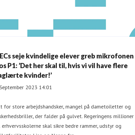
ECs seje kvindelige elever greb mikrofonen
os P1: ’Det her skal til, hvis vi vil have flere
aglærte kvinder!’
 September 2023 14:01
t for store arbejdshandsker, mangel på dametoiletter og
kkerhedsbriller, der falder på gulvet. Regeringens millioner
l erhvervsskolerne skal sikre bedre rammer, udstyr og