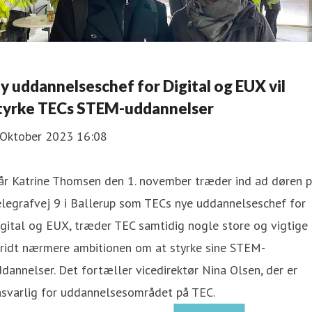
y uddannelseschef for Digital og EUX vil
tyrke TECs STEM-uddannelser
 Oktober 2023 16:08
år Katrine Thomsen den 1. november træder ind ad døren 
legrafvej 9 i Ballerup som TECs nye uddannelseschef for
gital og EUX, træder TEC samtidig nogle store og vigtige
kridt nærmere ambitionen om at styrke sine STEM-
dannelser. Det fortæller vicedirektør Nina Olsen, der er
nsvarlig for uddannelsesområdet på TEC.