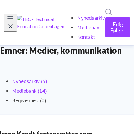
Søg i nyh
Nyhedsarkiv
Følg
Mediebank
Følger
Kontakt
Emner: Medier, kommunikation
Nyhedsarkiv (5)
Mediebank (14)
Begivenhed (0)
aren Kaadt fastansættes som