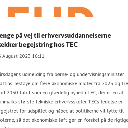
enge på vej til erhvervsuddannelserne
ækker begejstring hos TEC
6 August 2023 16:11
årsdagens udmelding fra børne- og undervisningsminister
attias Tesfaye om flere økonomiske midler fra 2023 og fr
od 2030 faldt som en glædelig nyhed i TEC, der er en af
nmarks største tekniske erhvervsskoler. TECs ledelse er
gejstret for udspillet og håber, at politikerne vil lytte til
olerne, så det økonomiske løft gør en forskel på de rigtig