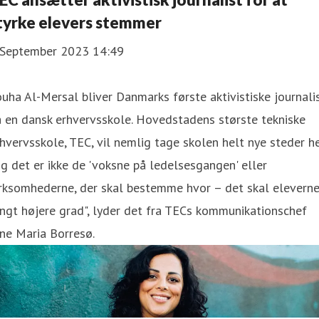
tyrke elevers stemmer
 September 2023 14:49
uha Al-Mersal bliver Danmarks første aktivistiske journali
 en dansk erhvervsskole. Hovedstadens største tekniske
hvervsskole, TEC, vil nemlig tage skolen helt nye steder he
g det er ikke de 'voksne på ledelsesgangen' eller
rksomhederne, der skal bestemme hvor – det skal eleverne
ngt højere grad", lyder det fra TECs kommunikationschef
ne Maria Borresø.