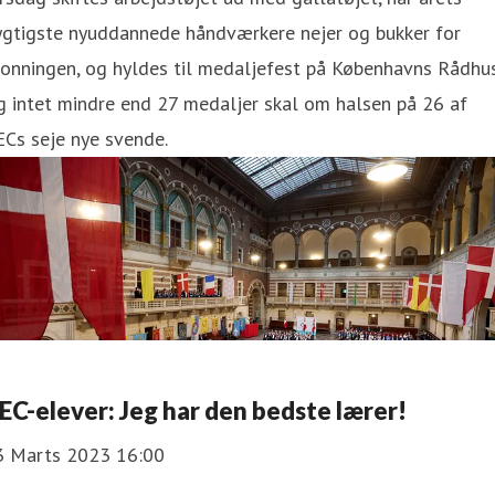
ygtigste nyuddannede håndværkere nejer og bukker for
onningen, og hyldes til medaljefest på Københavns Rådhus
 intet mindre end 27 medaljer skal om halsen på 26 af
Cs seje nye svende.
EC-elever: Jeg har den bedste lærer!
3 Marts 2023 16:00