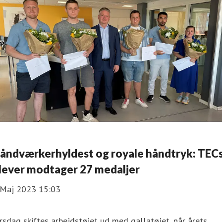
åndværkerhyldest og royale håndtryk: TEC
lever modtager 27 medaljer
 Maj 2023 15:03
rsdag skiftes arbejdstøjet ud med gallatøjet, når årets