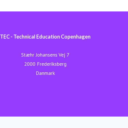
TEC - Technical Education Copenhagen
Stæhr Johansens Vej 7
2000 Frederiksberg
Danmark
TEC.DK
H.C. Ørsted Gymnasiet
LinkedIn