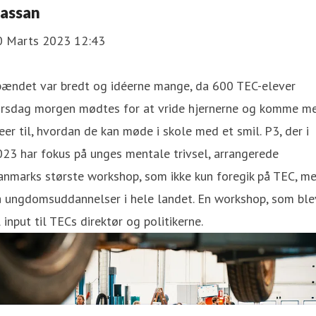
assan
0 Marts 2023 12:43
pændet var bredt og idéerne mange, da 600 TEC-elever
orsdag morgen mødtes for at vride hjernerne og komme m
eer til, hvordan de kan møde i skole med et smil. P3, der i
23 har fokus på unges mentale trivsel, arrangerede
anmarks største workshop, som ikke kun foregik på TEC, m
å ungdomsuddannelser i hele landet. En workshop, som ble
l input til TECs direktør og politikerne.