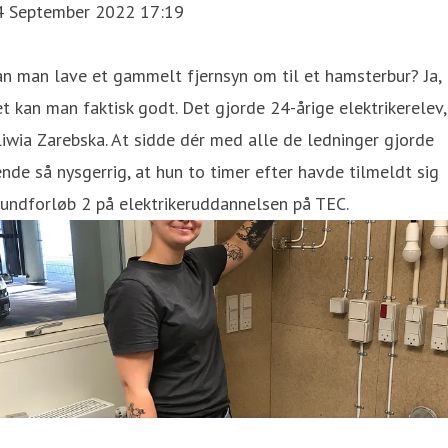
4 September 2022 17:19
n man lave et gammelt fjernsyn om til et hamsterbur? Ja,
t kan man faktisk godt. Det gjorde 24-årige elektrikerelev,
iwia Zarebska. At sidde dér med alle de ledninger gjorde
nde så nysgerrig, at hun to timer efter havde tilmeldt sig
undforløb 2 på elektrikeruddannelsen på TEC.