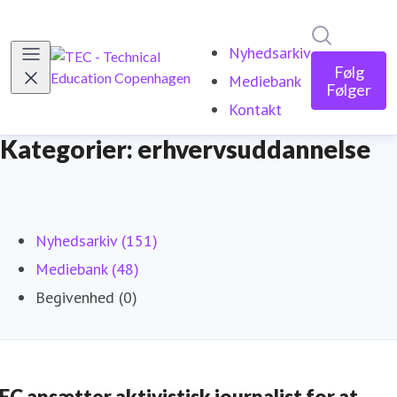
Søg i nyh
Nyhedsarkiv
Følg
Mediebank
Følger
Kontakt
Kategorier: erhvervsuddannelse
Nyhedsarkiv (151)
Mediebank (48)
Begivenhed (0)
EC ansætter aktivistisk journalist for at