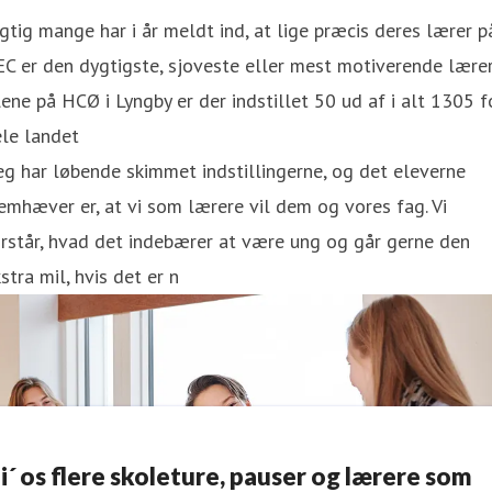
gtig mange har i år meldt ind, at lige præcis deres lærer p
C er den dygtigste, sjoveste eller mest motiverende lærer
ene på HCØ i Lyngby er der indstillet 50 ud af i alt 1305 f
le landet
eg har løbende skimmet indstillingerne, og det eleverne
emhæver er, at vi som lærere vil dem og vores fag. Vi
rstår, hvad det indebærer at være ung og går gerne den
stra mil, hvis det er n
i´ os flere skoleture, pauser og lærere som