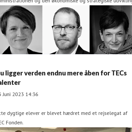
ministrationen og den økonomiske og strategiske udviklin
u ligger verden endnu mere åben for TECs
alenter
3 Juni 2023 14:36
te dygtige elever er blevet hædret med et rejselegat af
EC Fonden.