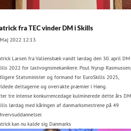
atrick fra TEC vinder DM i Skills
 Maj 2022 12:13
trick Larsen fra Vallensbæk vandt lørdag den 30. april DM 
kills 2022 for lastvognsmekanikere. Poul Nyrup Rasmussen
dligere Statsminister og formand for EuroSkills 2025,
yldede deltagerne og overrakte præmier i Høng.
ter tre intense konkurrencedage kulminerede dette års DM
kills lørdag med kåringen af danmarksmestrene på 49
rhvervsuddannelser.
trick kan nu kalde sig Danmarks